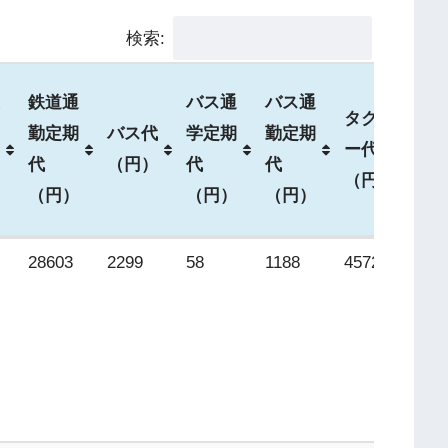
検索:
鉄道通
バス通
バス通
タクシ
航
勤定期
バス代
学定期
勤定期
ー代
賃
代
（円）
代
代
（円）
（
（円）
（円）
（円）
鉄道通
バス代
バス通
バス通
タクシ
航
28603
2299
58
1188
4572
27
勤定期
（円）
学定期
勤定期
ー代
賃
代
代
代
（円）
（
（円）
（円）
（円）