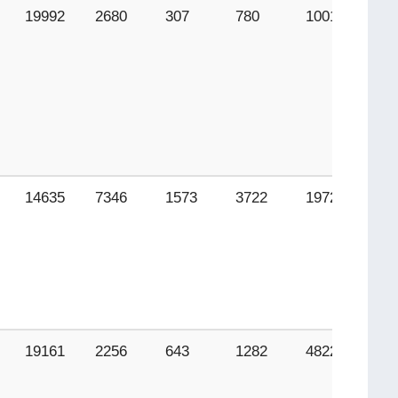
19992
2680
307
780
10017
20
14635
7346
1573
3722
1972
80
19161
2256
643
1282
4822
56