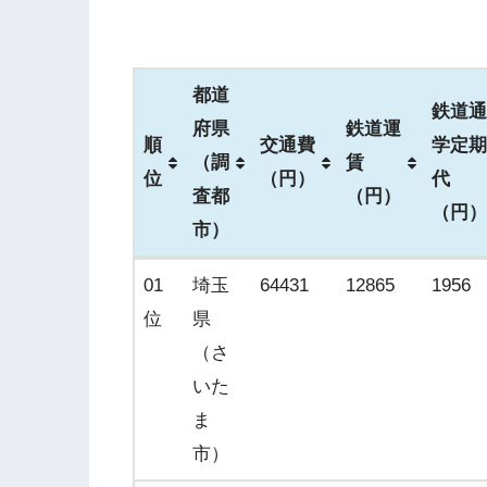
都道
鉄道通
府県
鉄道運
順
交通費
学定期
（調
賃
位
（円）
代
査都
（円）
（円）
市）
順
都道
交通費
鉄道運
鉄道通
01
埼玉
64431
12865
1956
位
府県
（円）
賃
学定期
位
県
（調
（円）
代
（さ
査都
（円）
いた
市）
ま
市）