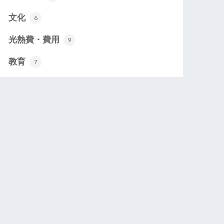
文化
6
光熱費・費用
9
空運
有料道
他の交
教育
7
路料
通
円）
（円）
（円）
空運
有料道
他の交
79
8022
2088
路料
通
円）
（円）
（円）