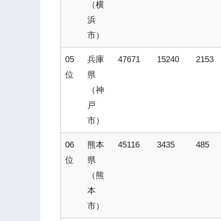
（横
浜
市）
05
兵庫
47671
15240
2153
位
県
（神
戸
市）
06
熊本
45116
3435
485
位
県
（熊
本
市）