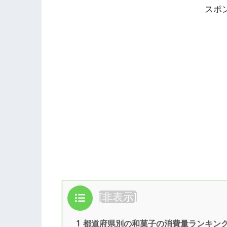
スポ
目次
[
非表示
]
1
都道府県別の和菓子の消費量ランキン